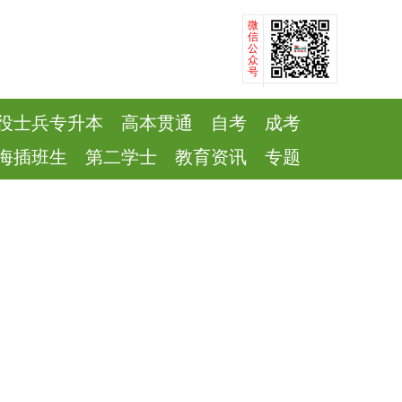
微
信
公
众
号
役士兵专升本
高本贯通
自考
成考
海插班生
第二学士
教育资讯
专题