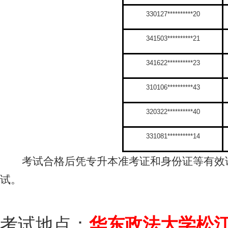
330127**********20
341503**********21
341622**********23
310106**********43
320322**********40
331081**********14
考试合格后凭专升本准考证和身份证等有效证
试。
考试地点：
华东政法大学松江