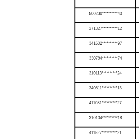
500230**********40
371327**********12
341602**********97
330784**********74
310113**********24
340811**********13
411081**********27
310104**********18
411527**********21