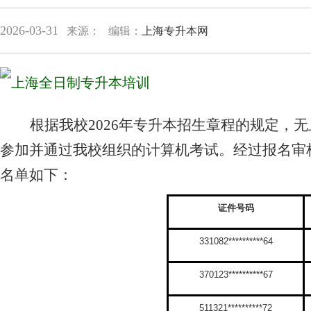
2026-03-31
来源：
编辑：
上海专升本网
根据我校
202
6
年专升本招生章程
的规定，
无
参加
并通过
我校组织的计算机考试
。
经过报名审
名单如下：
证件号码
331082**********64
370123**********67
511321**********72