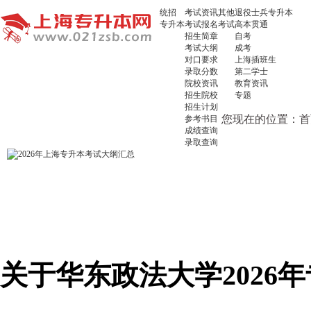
统招
考试资讯
其他
退役士兵专升本
专升本
考试报名
考试
高本贯通
招生简章
自考
考试大纲
成考
对口要求
上海插班生
录取分数
第二学士
院校资讯
教育资讯
招生院校
专题
招生计划
您现在的位置：
首
参考书目
成绩查询
录取查询
关于华东政法大学2026