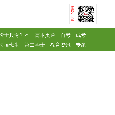
微
信
公
众
号
役士兵专升本
高本贯通
自考
成考
海插班生
第二学士
教育资讯
专题