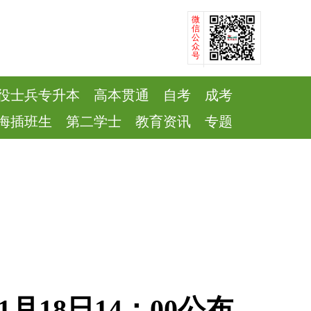
微
信
公
众
号
役士兵专升本
高本贯通
自考
成考
海插班生
第二学士
教育资讯
专题
月18日14：00公布